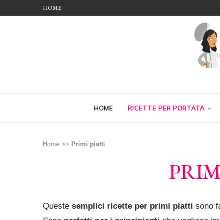
HOME
HOME
RICETTE PER PORTATA
Home
>>
Primi piatti
PRIM
Queste
semplici ricette per primi piatti
sono fa