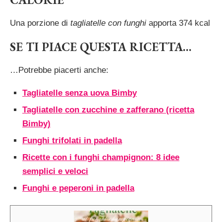
Una porzione di
tagliatelle con funghi
apporta 374 kcal
SE TI PIACE QUESTA RICETTA…
…Potrebbe piacerti anche:
Tagliatelle senza uova Bimby
Tagliatelle con zucchine e zafferano (ricetta
Bimby)
Funghi trifolati in padella
Ricette con i funghi champignon: 8 idee
semplici e veloci
Funghi e peperoni in padella