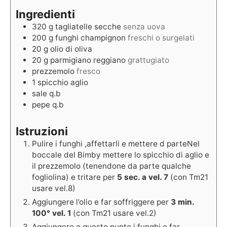
Ingredienti
320
g
tagliatelle secche
senza uova
200
g
funghi champignon
freschi o surgelati
20
g
olio di oliva
20
g
parmigiano reggiano
grattugiato
prezzemolo
fresco
1
spicchio aglio
sale q.b
pepe q.b
Istruzioni
Pulire i funghi ,affettarli e mettere d parteNel
boccale del Bimby mettere lo spicchio di aglio e
il prezzemolo (tenendone da parte qualche
fogliolina) e tritare per
5 sec. a vel. 7
(con Tm21
usare vel.8)
Aggiungere l’olio e far soffriggere per
3 min.
100° vel. 1
(con Tm21 usare vel.2)
Aggiungere a questo punto i funghi e far