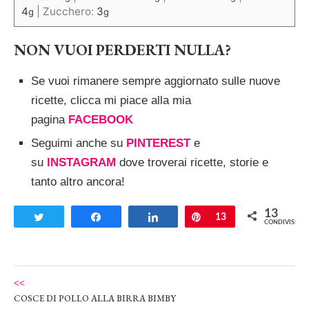
4
|
Zucchero:
3
g
g
NON VUOI PERDERTI NULLA?
Se vuoi rimanere sempre aggiornato sulle nuove
ricette, clicca mi piace alla mia
pagina
FACEBOOK
Seguimi anche su
PINTEREST
e
su
INSTAGRAM
dove troverai ricette, storie e
tanto altro ancora!
13
Tweet
Share
Share
Pin
13
CONDIVISIONI
<<
COSCE DI POLLO ALLA BIRRA BIMBY