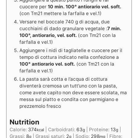
cuocere per
10 min. 100° antiorario vel. soft.
(con Tm21 mettere la farfalla e vel.1)
Versare nel boccale 740 g di acqua, due
cucchiaini di dado granulare vegetale :
7 min.
100°, antiorario, vel. soft.
(con Tm21 con la
farfalla e vel.1)
Aggiungere i nidi di tagliatelle e cuocere per il
tempo di cottura indicato nella confezione a
100° antiorario vel. soft.
(con Tm21 con la
farfalla e vel.1)
La pasta sarà cotta e l’acqua di cottura
diventerà cremosa un tutt’uno con la pasta,
come avete capito non deve essere scolata, ma
messa sul piatto e condita con parmigiano e
prezzemolo fresco
Nutrition
Calorie:
374
|
Carboidrati:
63
|
Proteine:
13
|
kcal
g
g
Grassi:
8
|
Grassi saturi:
2
|
Sodio:
298
|
Fibre:
g
g
mg