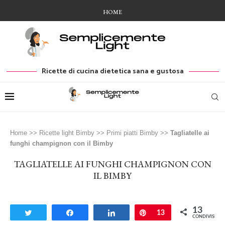
HOME
Ricette di cucina dietetica sana e gustosa
Home
>>
Ricette light Bimby
>>
Primi piatti Bimby
>>
Tagliatelle ai
funghi champignon con il Bimby
TAGLIATELLE AI FUNGHI CHAMPIGNON CON
IL BIMBY
13
Tweet
Share
Share
Pin
13
CONDIVISIONI