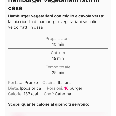
casa
Hamburger vegetariani con miglio e cavolo verza
:
la mia ricetta di hamburger vegetariani semplici e
veloci fatti in casa
Preparazione
10
min
Cottura
15
min
Tempo totale
25
min
Portata:
Pranzo
Cucina:
Italiana
Dieta:
Ipocalorica
Porzioni:
10
burger
Calorie:
183
kcal
Chef:
Caterina
Scopri quante calorie al giorno ti servono: