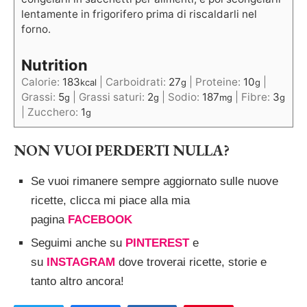
lentamente in frigorifero prima di riscaldarli nel
forno.
Nutrition
Calorie:
183
|
Carboidrati:
27
|
Proteine:
10
|
kcal
g
g
Grassi:
5
|
Grassi saturi:
2
|
Sodio:
187
|
Fibre:
3
g
g
mg
g
|
Zucchero:
1
g
NON VUOI PERDERTI NULLA?
Se vuoi rimanere sempre aggiornato sulle nuove
ricette, clicca mi piace alla mia
pagina
FACEBOOK
Seguimi anche su
PINTEREST
e
su
INSTAGRAM
dove troverai ricette, storie e
tanto altro ancora!