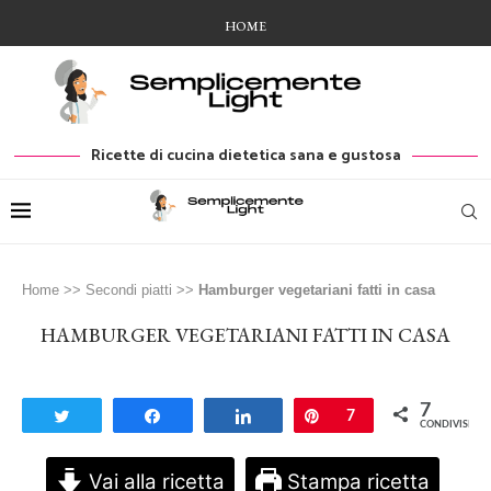
HOME
Ricette di cucina dietetica sana e gustosa
Home
>>
Secondi piatti
>>
Hamburger vegetariani fatti in casa
HAMBURGER VEGETARIANI FATTI IN CASA
7
Tweet
Share
Share
Pin
7
CONDIVISIONI
Vai alla ricetta
Stampa ricetta