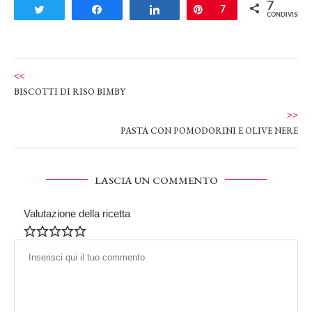
7
Tweet
Share
Share
Pin
7
CONDIVISIONI
<<
BISCOTTI DI RISO BIMBY
>>
PASTA CON POMODORINI E OLIVE NERE
LASCIA UN COMMENTO
Valutazione della ricetta