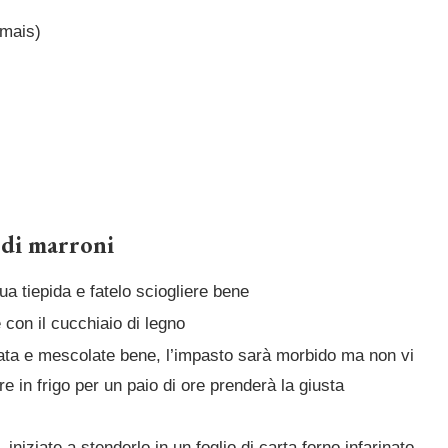
i mais)
 di marroni
ua tiepida e fatelo sciogliere bene
e con il cucchiaio di legno
iata e mescolate bene, l’impasto sarà morbido ma non vi
e in frigo per un paio di ore prenderà la giusta
iniziate a stenderlo in un foglio di carta forno infarinato