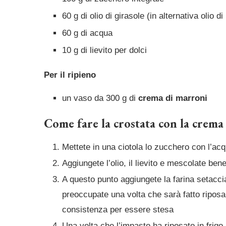
60 g di olio di girasole (in alternativa olio d
60 g di acqua
10 g di lievito per dolci
Per il ripieno
un vaso da 300 g di
crema di marroni
Come fare la crostata con la crema
Mettete in una ciotola lo zucchero con l’acq
Aggiungete l’olio, il lievito e mescolate ben
A questo punto aggiungete la farina setacc
preoccupate una volta che sarà fatto riposar
consistenza per essere stesa
Una volta che l’impasto ha riposato in frigo, 