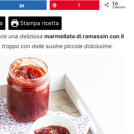
16
Share
Pin
5
CONDIVISIONI
ta
Stampa ricetta
ce una deliziosa
marmellata di ramassin con il
 troppo con delle susine piccole dolcissime.