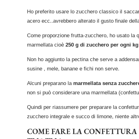
Ho preferito usare lo zucchero classico il saccar
acero ecc..avrebbero alterato il gusto finale del
Come proporzione frutta-zucchero, ho usato la q
marmellata cioè
250 g di zucchero per ogni kg 
Non ho aggiunto la pectina che serve a addensa
susine , mele, banane e fichi non serve.
Alcuni preparano la
marmellata senza zuccher
non si può considerare una marmellata (confet
Quindi per riassumere per preparare la confettu
zucchero integrale e succo di limone, niente altr
COME FARE LA CONFETTURA D