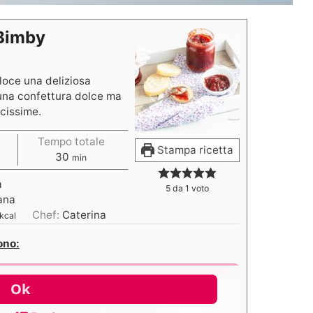
 Bimby
oce una deliziosa
 una confettura dolce ma
lcissime.
Tempo totale
Stampa ricetta
30
min
a
5
da 1 voto
ana
Chef:
Caterina
kcal
ono: