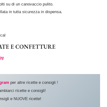
olti su di un canovaccio pulito.
ata in tutta sicurezza in dispensa.
cal
ATE E CONFETTURE
by
agram
per altre ricette e consigli !
biarci ricette e consigli!
nsigli e NUOVE ricette!