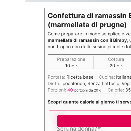
Confettura di ramassin
(marmellata di prugne)
Come preparare in modo semplice e vel
marmellata di ramassin con il Bimby
,
non troppo con delle susine piccole do
Preparazione
Cottura
10
20
min
min
Portata:
Ricetta base
Cucina:
Italian
Dieta:
Ipocalorica, Senza Lattosio, Veg
Porzioni:
40
Calorie:
35
porzioni da 20 g
Scopri quante calorie al giorno ti serv