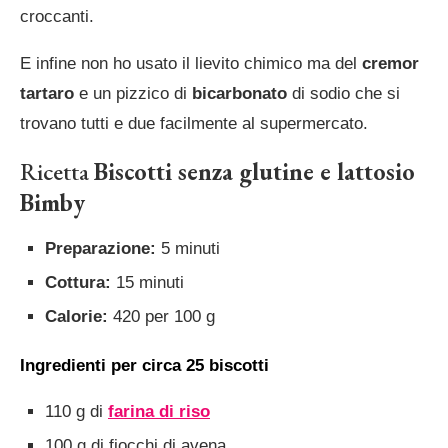
croccanti.
E infine non ho usato il lievito chimico ma del
cremor
tartaro
e un pizzico di
bicarbonato
di sodio che si
trovano tutti e due facilmente al supermercato.
Ricetta
Biscotti senza glutine e lattosio
Bimby
Preparazione:
5 minuti
Cottura:
15 minuti
Calorie:
420 per 100 g
Ingredienti per circa 25 biscotti
110 g di
farina di riso
100 g di fiocchi di avena