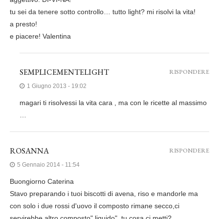
tu sei da tenere sotto controllo… tutto light? mi risolvi la vita!
a presto!
e piacere! Valentina
SEMPLICEMENTELIGHT
RISPONDERE
1 Giugno 2013 - 19:02
magari ti risolvessi la vita cara , ma con le ricette al massimo
…
ROSANNA
RISPONDERE
5 Gennaio 2014 - 11:54
Buongiorno Caterina
Stavo preparando i tuoi biscotti di avena, riso e mandorle ma
con solo i due rossi d'uovo il composto rimane secco,ci
servirebbe altro composto" liquido" ,tu cosa ci metti?