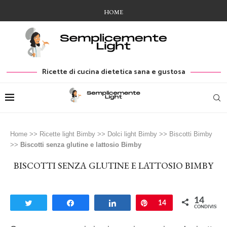
HOME
Ricette di cucina dietetica sana e gustosa
Home
>>
Ricette light Bimby
>>
Dolci light Bimby
>>
Biscotti Bimby
>>
Biscotti senza glutine e lattosio Bimby
BISCOTTI SENZA GLUTINE E LATTOSIO BIMBY
14
Tweet
Share
Share
Pin
14
CONDIVISIONI