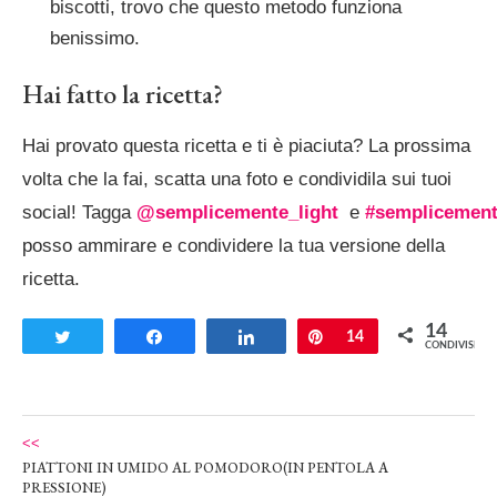
biscotti, trovo che questo metodo funziona
benissimo.
Hai fatto la ricetta?
Hai provato questa ricetta e ti è piaciuta? La prossima
volta che la fai, scatta una foto e condividila sui tuoi
social! Tagga
@semplicemente_light
e
#semplicement
posso ammirare e condividere la tua versione della
ricetta.
14
Tweet
Share
Share
Pin
14
CONDIVISIONI
<<
PIATTONI IN UMIDO AL POMODORO(IN PENTOLA A
PRESSIONE)