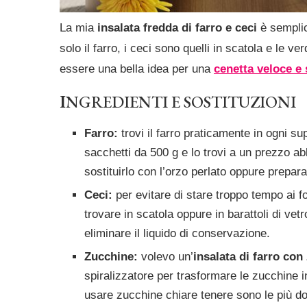
La mia
insalata fredda di farro e ceci
è semplic
solo il farro, i ceci sono quelli in scatola e le
essere una bella idea per una
cenetta veloce e 
I
NGREDIENTI E SOSTITUZIONI
Farro:
trovi il farro praticamente in ogni 
sacchetti da 500 g e lo trovi a un prezzo ab
sostituirlo con l’orzo perlato
oppure preparar
Ceci:
per evitare di stare troppo tempo ai for
trovare in scatola oppure in barattoli di vet
eliminare il liquido di conservazione.
Zucchine:
volevo un’
insalata di farro con
spiralizzatore per trasformare le zucchine in
usare zucchine chiare tenere sono le più do