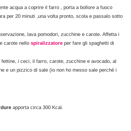
iente acqua a coprire il farro , porta a bollore a fuoco
ura per 20 minuti ,una volta pronto, scola e passalo sotto
onservazione, lava pomodori, zucchine e carote. Affetta i
le carote nello
spiralizzatore
per fare gli spaghetti di
fettine, i ceci, il farro, carote, zucchine e avocado, al
one e un pizzico di sale (io non ho messo sale perché i
rdure
apporta circa 300 Kcal.