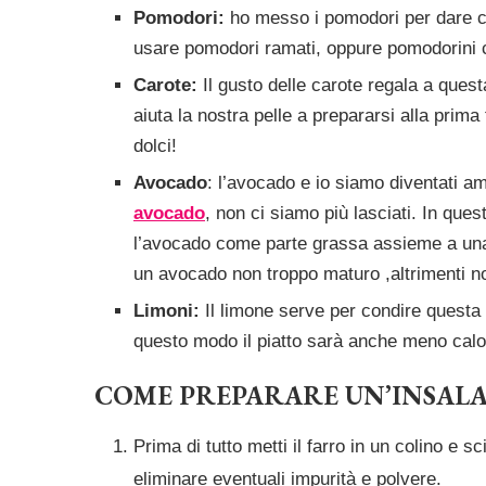
Pomodori:
ho messo i pomodori per dare c
usare pomodori ramati, oppure pomodorini 
Carote:
Il gusto delle carote regala a ques
aiuta la nostra pelle a prepararsi alla prima
dolci!
Avocado
: l’avocado e io siamo diventati am
avocado
, non ci siamo più lasciati. In que
l’avocado come parte grassa assieme a una 
un avocado non troppo maturo ,altrimenti non 
Limoni:
Il limone serve per condire questa ins
questo modo il piatto sarà anche meno calo
COME PREPARARE UN’INSALA
Prima di tutto metti il farro in un colino e
eliminare eventuali impurità e polvere.