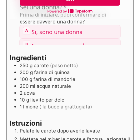
Ingredienti
250
g
carote
(peso netto)
200
g
farina di quinoa
100
g
farina di mandorle
200
ml
acqua naturale
2
uova
10
g
lievito per dolci
1
limone
( la buccia grattugiata)
Istruzioni
Pelate le carote dopo averle lavate
Mettete nel mixer le carote e l’acqua ,azionate il