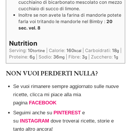
cucchiaino di bicarbonato mescolato con mezzo
cucchiaio di succo di limone.
Inoltre se non avete la farina di mandorle potete
farla voi tritando le mandorle nel Bimby :
20
sec. vel. 8
Nutrition
Serving:
10
|
Calorie:
160
|
Carboidrati:
18
|
tortine
kcal
g
Proteine:
6
|
Sodio:
36
|
Fibre:
3
|
Zucchero:
1
g
mg
g
g
NON VUOI PERDERTI NULLA?
Se vuoi rimanere sempre aggiornato sulle nuove
ricette, clicca mi piace alla mia
pagina
FACEBOOK
Seguimi anche su
PINTEREST
e
su
INSTAGRAM
dove troverai ricette, storie e
tanto altro ancora!