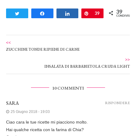
39
Tweet
Share
Share
Pin
39
CONDIVISIONI
<<
ZUCCHINE TONDE RIPIENE DI CARNE
>>
INSALATA DI BARBABIETOLA CRUDA LIGHT
10 COMMENTI
SARA
RISPONDERE
25 Giugno 2018 - 19:03
Ciao cara le tue ricette mi piacciono molto.
Hai qualche ricetta con la farina di Chia?