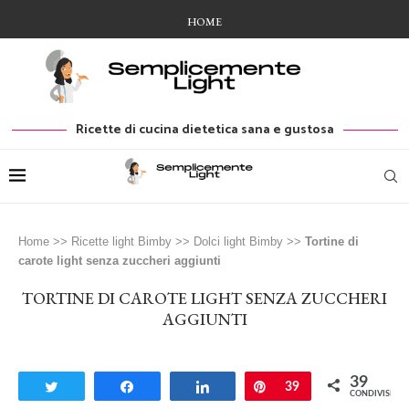
HOME
Ricette di cucina dietetica sana e gustosa
Home
>>
Ricette light Bimby
>>
Dolci light Bimby
>>
Tortine di
carote light senza zuccheri aggiunti
TORTINE DI CAROTE LIGHT SENZA ZUCCHERI
AGGIUNTI
39
Tweet
Share
Share
Pin
39
CONDIVISIONI