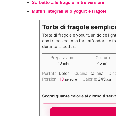
Sorbetto alle fragole in tre versioni
Muffin integrali allo yogurt e fragole
Torta di fragole sempli
Torta di fragole e yogurt, un dolce lig
con trucco per non fare affondare le fr
durante la cottura
Preparazione
Cottura
10
45
min
min
Portata:
Dolce
Cucina:
Italiana
Die
Porzioni:
10
Calorie:
245
persone
kcal
Scopri quante calorie al giorno ti serv