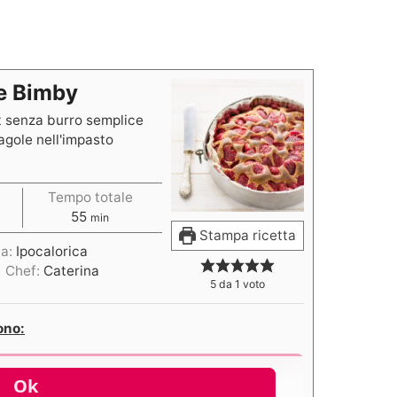
ce Bimby
ht senza burro semplice
agole nell'impasto
Tempo totale
55
min
Stampa ricetta
ta:
Ipocalorica
Chef:
Caterina
5
da 1 voto
ono: