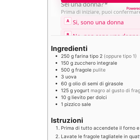
Ingredienti
250
g
farina tipo 2
(oppure tipo 1)
150
g
zucchero integrale
500
g
fragole
pulite
3
uova
60
g
olio di semi di girasole
125
g
yogurt
magro al gusto di fra
10
g
lievito per dolci
1
pizzico
sale
Istruzioni
Prima di tutto accendete il forno 
Lavate le fragole tagliatele in qu