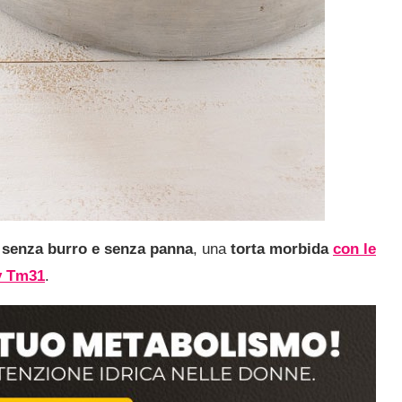
 senza burro e senza panna
, una
torta morbida
con le
y Tm31
.