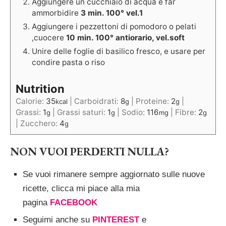
Aggiungere un cucchiaio di acqua e far
ammorbidire
3 min. 100° vel.1
Aggiungere i pezzettoni di pomodoro o pelati
,cuocere
10 min. 100° antiorario, vel.soft
Unire delle foglie di basilico fresco, e usare per
condire pasta o riso
Nutrition
Calorie:
35
|
Carboidrati:
8
|
Proteine:
2
|
kcal
g
g
Grassi:
1
|
Grassi saturi:
1
|
Sodio:
116
|
Fibre:
2
g
g
mg
g
|
Zucchero:
4
g
NON VUOI PERDERTI NULLA?
Se vuoi rimanere sempre aggiornato sulle nuove
ricette, clicca mi piace alla mia
pagina
FACEBOOK
Seguimi anche su
PINTEREST
e