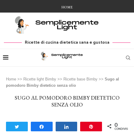
HOME
Ricette di cucina dietetica sana e gustosa
Home
>>
Ricette light Bimby
>>
Ricette base Bimby
>>
Sugo al
pomodoro Bimby dietetico senza olio
SUGO AL POMODORO BIMBY DIETETICO
SENZA OLIO
0
Tweet
Share
Share
Pin
CONDIVISIONI